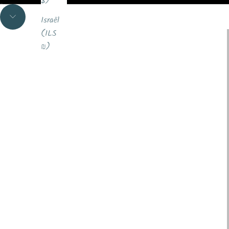
$)
Aller à l'élément 1
Aller à l'élément 2
VOIR
Israël
Aller à la section suivante
(ILS
₪)