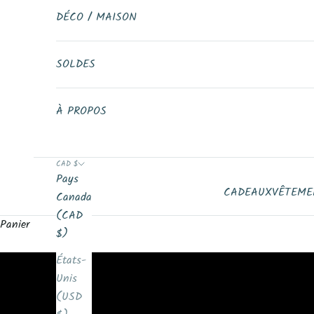
DÉCO / MAISON
SOLDES
À PROPOS
CAD $
Pays
EN VEDETTE
CADEAUX
VÊTEME
Canada
COLLECTION D'ART AUTOCHTONE
(CAD
Panier
$)
MAGNIFIQUES CADEAUX
États-
Unis
NOUVEAUTÉ
(USD
T-shirts imprimés d'art autochtone