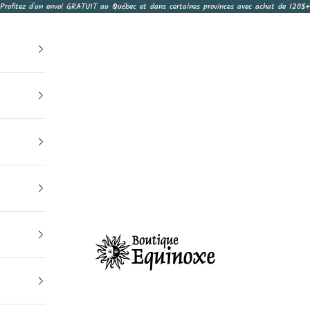
Profitez d'un envoi GRATUIT au Québec et dans certaines provinces avec achat de 120$+
Boutique Equinoxe