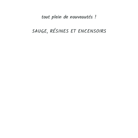
tout plein de nouveautés !
SAUGE, RÉSINES ET ENCENSOIRS
Ambre aromatique
Résine de Benjoin Siam
Sau
Prix de vente
Prix de vente
A partir de $12
$5