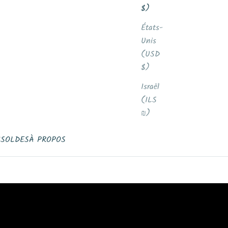
$)
États-
Unis
(USD
$)
Israël
(ILS
₪)
N
SOLDES
À PROPOS
ieds heureux: Au chaud et au sec
BAS ET SEMELLES D'ALPAGA